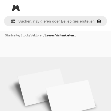
Magnific
Close menu
Nach B
Startseite
/
Stock
/
Vektoren
/
Leeres Visitenkarten…