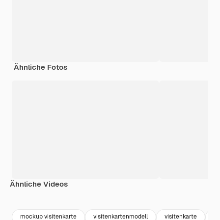
Ähnliche Fotos
Ähnliche Videos
Premium
Premium
Generiert von KI
Premium
Premium
Generiert v
mockup visitenkarte
visitenkartenmodell
visitenkarte
b