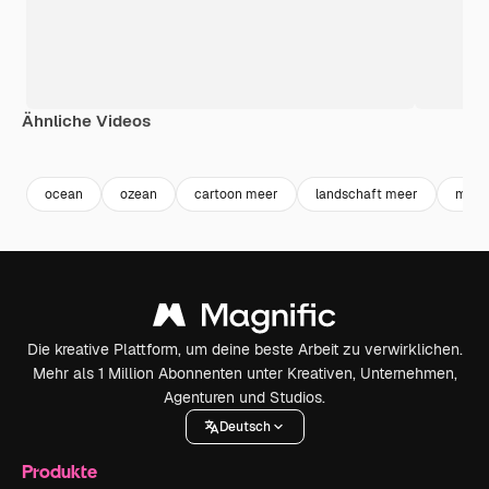
Ähnliche Videos
Premium
Premium
Premium
Premium
ocean
ozean
cartoon meer
landschaft meer
meer
Die kreative Plattform, um deine beste Arbeit zu verwirklichen.
Mehr als 1 Million Abonnenten unter Kreativen, Unternehmen,
Agenturen und Studios.
Deutsch
Produkte