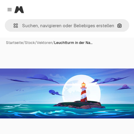
Magnific
Close menu
Nach B
Startseite
/
Stock
/
Vektoren
/
Leuchtturm in der Na…