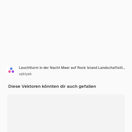
Leuchtturm in der Nacht Meer auf Rock Island Landschaftsillustration Leuchtturm auf der Klippe im Ozeanwasser über Vollmond Seascape Hafenlandschaft mit Navigationsgebäude in Oregon Navigationslichtstrahl
upklyak
Diese Vektoren könnten dir auch gefallen