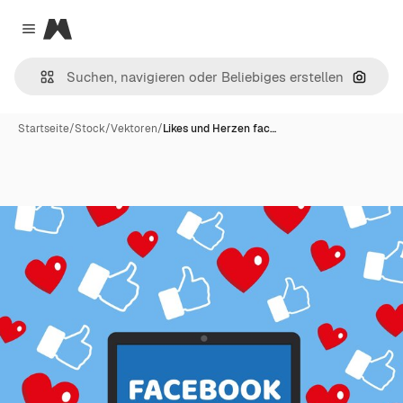
Magnific
Close menu
Nach B
Startseite
/
Stock
/
Vektoren
/
Likes und Herzen fac…