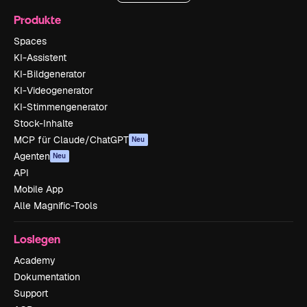
Produkte
Spaces
KI-Assistent
KI-Bildgenerator
KI-Videogenerator
KI-Stimmengenerator
Stock-Inhalte
MCP für Claude/ChatGPT
Neu
Agenten
Neu
API
Mobile App
Alle Magnific-Tools
Loslegen
Academy
Dokumentation
Support