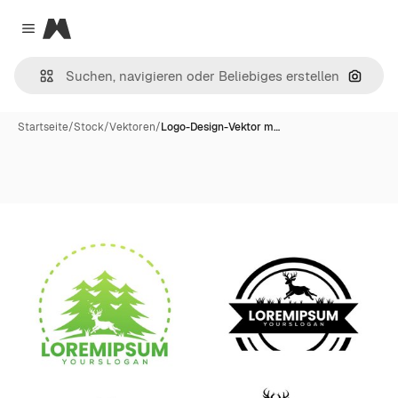
Magnific
Close menu
Nach B
Startseite
/
Stock
/
Vektoren
/
Logo-Design-Vektor m…