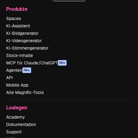
Produkte
Spaces
KI-Assistent
KI-Bildgenerator
KI-Videogenerator
KI-Stimmengenerator
Stock-Inhalte
MCP für Claude/ChatGPT
Neu
Agenten
Neu
API
Mobile App
Alle Magnific-Tools
Loslegen
Academy
Dokumentation
Support