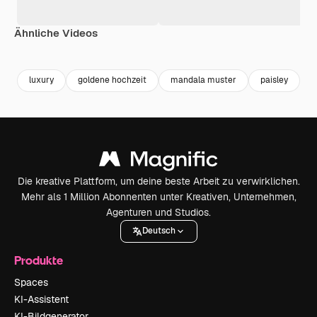
Ähnliche Videos
Premium
Premium
Premium
Premium
luxury
goldene hochzeit
mandala muster
paisley
a
Die kreative Plattform, um deine beste Arbeit zu verwirklichen.
Mehr als 1 Million Abonnenten unter Kreativen, Unternehmen,
Agenturen und Studios.
Deutsch
Produkte
Spaces
KI-Assistent
KI-Bildgenerator