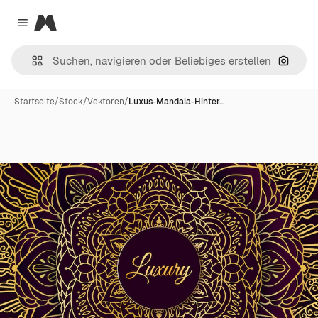
Magnific
Close menu
Nach B
Startseite
/
Stock
/
Vektoren
/
Luxus-Mandala-Hinter…