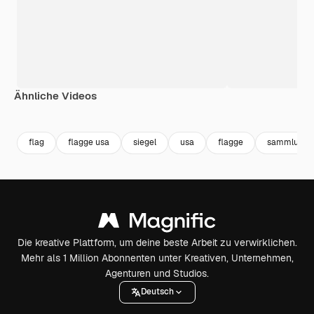
Ähnliche Videos
Premium
Premium
Premium
Premium
flag
flagge usa
siegel
usa
flagge
sammlung
Die kreative Plattform, um deine beste Arbeit zu verwirklichen.
Mehr als 1 Million Abonnenten unter Kreativen, Unternehmen,
Agenturen und Studios.
Deutsch