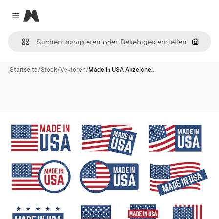
Magnific
Close menu
Nach B
Startseite
/
Stock
/
Vektoren
/
Made in USA Abzeiche…