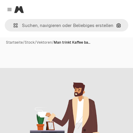
Magnific
Close menu
Nach B
Startseite
/
Stock
/
Vektoren
/
Man trinkt Kaffee ba…