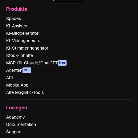
Produkte
Spaces
KI-Assistent
KI-Bildgenerator
KI-Videogenerator
KI-Stimmengenerator
Stock-Inhalte
MCP für Claude/ChatGPT
Neu
Agenten
Neu
API
Mobile App
Alle Magnific-Tools
Loslegen
Academy
Dokumentation
Support