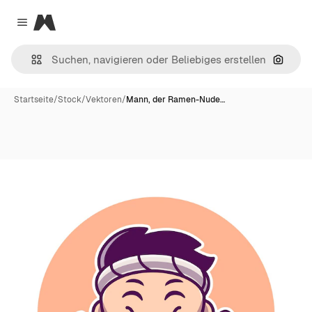
Magnific
Close menu
Nach B
Startseite
/
Stock
/
Vektoren
/
Mann, der Ramen-Nude…