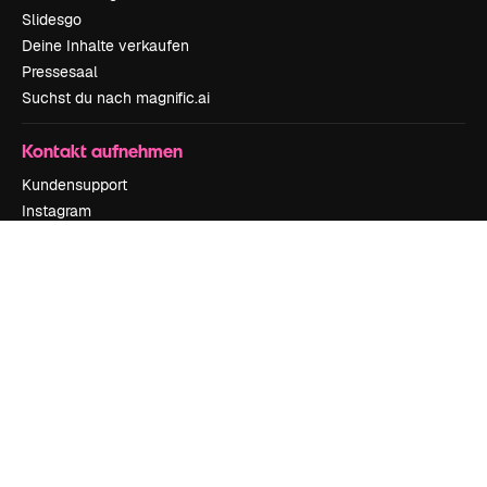
Slidesgo
Deine Inhalte verkaufen
Pressesaal
Suchst du nach magnific.ai
Kontakt aufnehmen
Kundensupport
Instagram
YouTube
LinkedIn
TikTok
Discord
X
Reddit
Copyright © 2010-
2026
Freepik Company S.L.U.
Alle Rechte vorbehalten
.