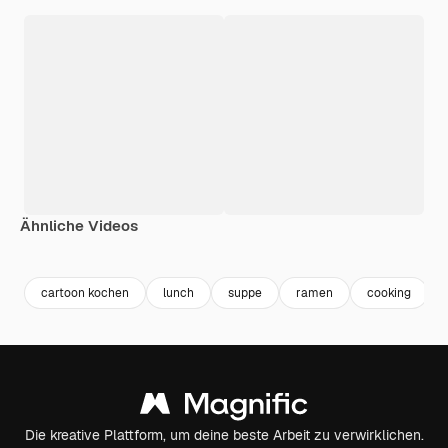
Ähnliche Videos
Premium
Premium
Premium
Premium
cartoon kochen
lunch
suppe
ramen
cooking
Die kreative Plattform, um deine beste Arbeit zu verwirklichen.