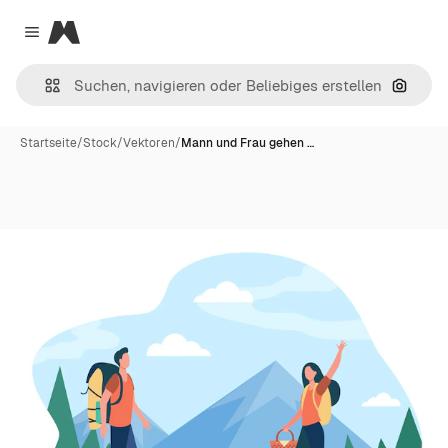
Magnific
Close menu
Nach B
Startseite
/
Stock
/
Vektoren
/
Mann und Frau gehen …