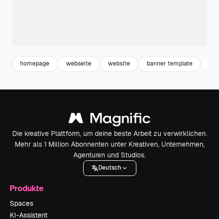
homepage
webseite
website
banner template
ban
Die kreative Plattform, um deine beste Arbeit zu verwirklichen.
Mehr als 1 Million Abonnenten unter Kreativen, Unternehmen,
Agenturen und Studios.
Deutsch
Produkte
Spaces
KI-Assistent