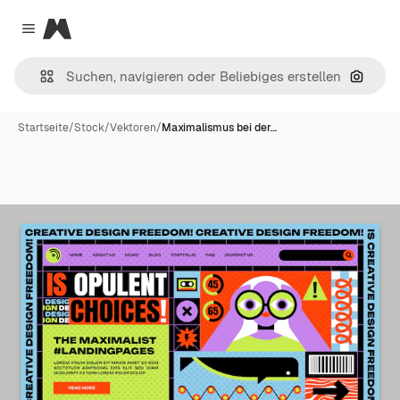
Magnific
Close menu
Nach B
Startseite
/
Stock
/
Vektoren
/
Maximalismus bei der…