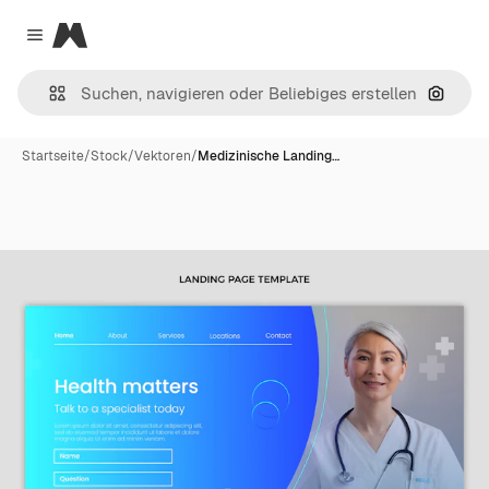
Magnific
Close menu
Nach B
Startseite
/
Stock
/
Vektoren
/
Medizinische Landing…