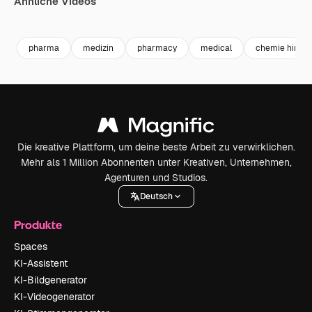
Ähnliche Videos
Premium
Premium
Premium
Premium
pharma
medizin
pharmacy
medical
chemie hinter
Die kreative Plattform, um deine beste Arbeit zu verwirklichen.
Mehr als 1 Million Abonnenten unter Kreativen, Unternehmen,
Agenturen und Studios.
Deutsch
Produkte
Spaces
KI-Assistent
KI-Bildgenerator
KI-Videogenerator