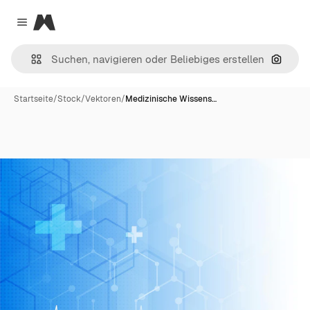
Magnific
Close menu
Nach B
Startseite
/
Stock
/
Vektoren
/
Medizinische Wissens…