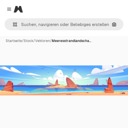
Magnific
Close menu
Nach B
Startseite
/
Stock
/
Vektoren
/
Meeresstrandlandscha…