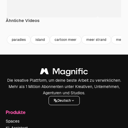
Ähnliche Videos
Premium
Premium
Premium
Premium
Generiert v
paradies
island
cartoon meer
meer strand
meer
Die kreative Plattform, um deine beste Arbeit zu verwirklichen.
Mehr als 1 Million Abonnenten unter Kreativen, Unternehmen,
Agenturen und Studios.
Deutsch
Produkte
Spaces