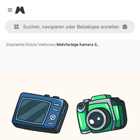
Magnific
Close menu
Nach B
Startseite
/
Stock
/
Vektoren
/
Mehrfarbige Kamera S…