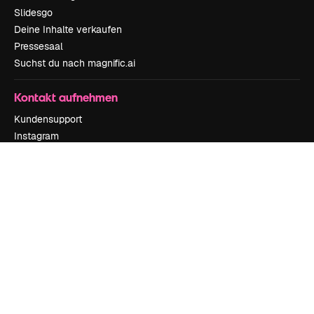
Slidesgo
Deine Inhalte verkaufen
Pressesaal
Suchst du nach magnific.ai
Kontakt aufnehmen
Kundensupport
Instagram
YouTube
LinkedIn
TikTok
Discord
X
Reddit
Copyright © 2010-
2026
Freepik Company S.L.U.
Alle Rechte vorbehalten
.