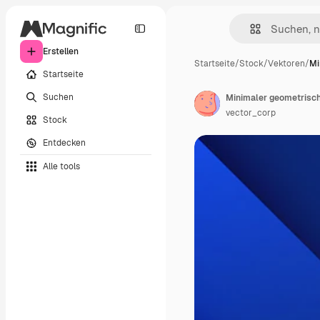
Erstellen
Startseite
/
Stock
/
Vektoren
/
Mi
Startseite
Suchen
Minimaler geometrisch
vector_corp
Stock
Entdecken
Alle tools