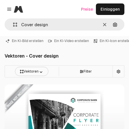
Magnific
Preise
Einloggen
Close menu
Löschen
Nach B
Ein KI-Bild erstellen
Ein KI-Video erstellen
Ein KI-Icon erstel
Vektoren - Cover design
Vektoren
Filter