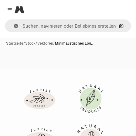
Magnific
Close menu
Nach B
Startseite
/
Stock
/
Vektoren
/
Minimalistisches Log…