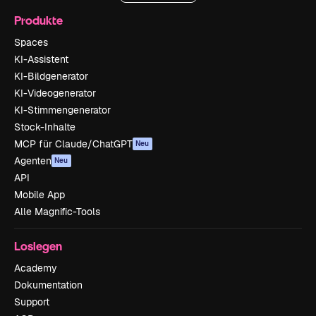
Produkte
Spaces
KI-Assistent
KI-Bildgenerator
KI-Videogenerator
KI-Stimmengenerator
Stock-Inhalte
MCP für Claude/ChatGPT
Neu
Agenten
Neu
API
Mobile App
Alle Magnific-Tools
Loslegen
Academy
Dokumentation
Support