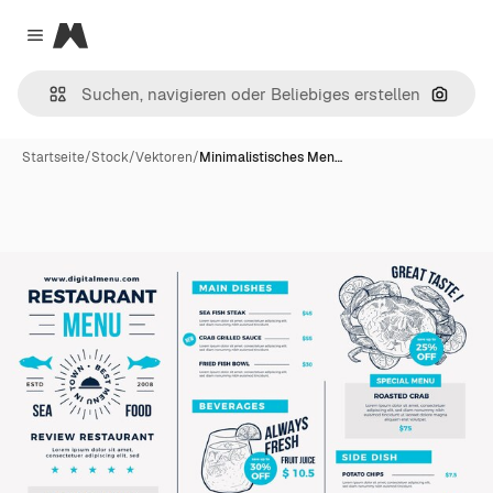
Magnific
Close menu
Nach B
Startseite
/
Stock
/
Vektoren
/
Minimalistisches Men…