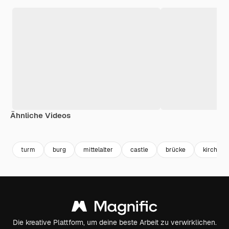
Ähnliche Videos
Premium
Premium
Generiert von KI
Premium
Premium
Generiert v
turm
burg
mittelalter
castle
brücke
kirche
Die kreative Plattform, um deine beste Arbeit zu verwirklichen.