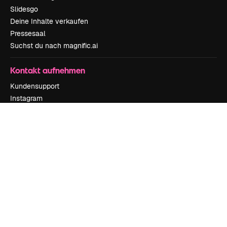
Slidesgo
Deine Inhalte verkaufen
Pressesaal
Suchst du nach magnific.ai
Kontakt aufnehmen
Kundensupport
Instagram
YouTube
LinkedIn
TikTok
Discord
X
Reddit
Copyright © 2010-
2026
Freepik Company S.L.U.
Alle Rechte vorbehalten
.