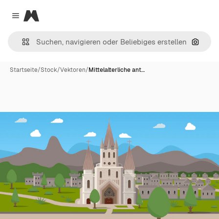
Magnific
Close menu
Nach B
Startseite
/
Stock
/
Vektoren
/
Mittelalterliche ant…