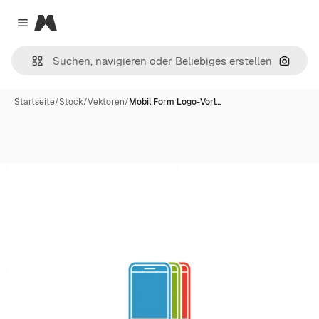
Magnific
Close menu
Nach B
Startseite
/
Stock
/
Vektoren
/
Mobil Form Logo-Vorl…