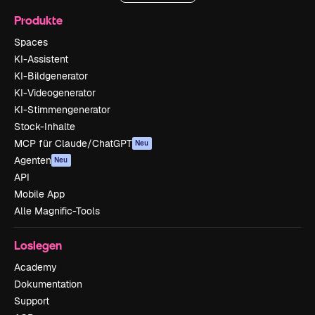
Produkte
Spaces
KI-Assistent
KI-Bildgenerator
KI-Videogenerator
KI-Stimmengenerator
Stock-Inhalte
MCP für Claude/ChatGPT
Neu
Agenten
Neu
API
Mobile App
Alle Magnific-Tools
Loslegen
Academy
Dokumentation
Support