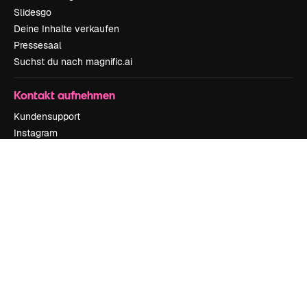
Slidesgo
Deine Inhalte verkaufen
Pressesaal
Suchst du nach magnific.ai
Kontakt aufnehmen
Kundensupport
Instagram
YouTube
LinkedIn
TikTok
Discord
X
Reddit
Copyright © 2010-
2026
Freepik Company S.L.U.
Alle Rechte vorbehalten
.