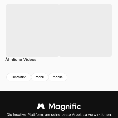
Ähnliche Videos
Premium
Premium
Generiert von KI
Premium
Premium
Generiert v
illustration
mobil
mobile
Die kreative Plattform, um deine beste Arbeit zu verwirklichen.