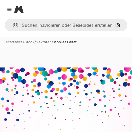
Magnific
Close menu
Nach B
Startseite
/
Stock
/
Vektoren
/
Mobiles Gerät