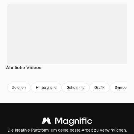
Ähnliche Videos
Premium
Premium
Premium
Premium
Generiert v
Zeichen
Hintergrund
Geheimnis
Grafik
Symbol
Die kreative Plattform, um deine beste Arbeit zu verwirklichen.