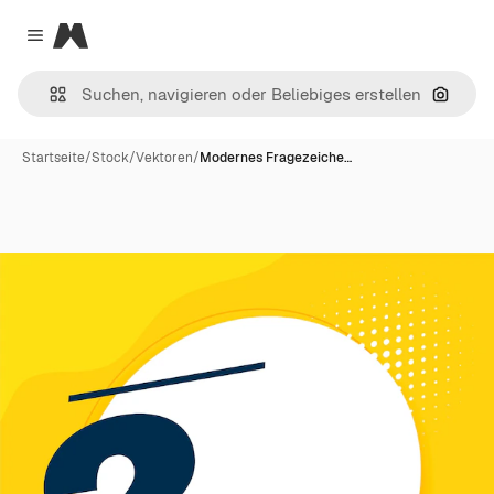
Magnific
Close menu
Nach B
Startseite
/
Stock
/
Vektoren
/
Modernes Fragezeiche…