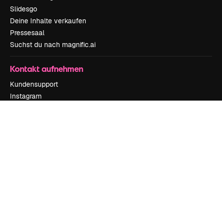
Slidesgo
Deine Inhalte verkaufen
Pressesaal
Suchst du nach magnific.ai
Kontakt aufnehmen
Kundensupport
Instagram
YouTube
LinkedIn
TikTok
Discord
X
Reddit
Copyright © 2010-
2026
Freepik Company S.L.U.
Alle Rechte vorbehalten
.