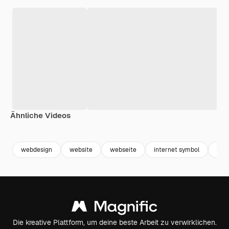
Ähnliche Videos
Premium
Premium
Generiert von KI
Premium
Premium
webdesign
website
webseite
internet symbol
web
Die kreative Plattform, um deine beste Arbeit zu verwirklichen.