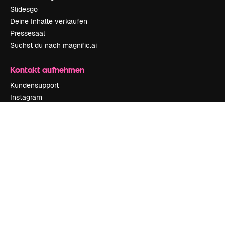
Slidesgo
Deine Inhalte verkaufen
Pressesaal
Suchst du nach magnific.ai
Kontakt aufnehmen
Kundensupport
Instagram
YouTube
LinkedIn
TikTok
Discord
X
Reddit
Copyright © 2010-
2026
Freepik Company S.L.U.
Alle Rechte vorbehalten
.