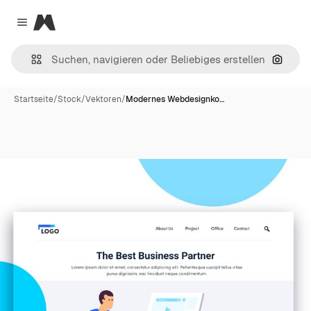
Magnific
Close menu
Nach B
Startseite
/
Stock
/
Vektoren
/
Modernes Webdesignko…