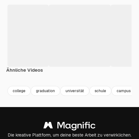
Ähnliche Videos
Premium
Premium
Premium
Premium
Generiert v
college
graduation
universität
schule
campus
Die kreative Plattform, um deine beste Arbeit zu verwirklichen.