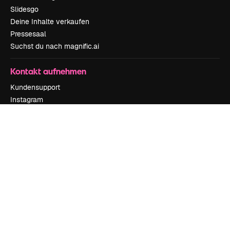
Slidesgo
Deine Inhalte verkaufen
Pressesaal
Suchst du nach magnific.ai
Kontakt aufnehmen
Kundensupport
Instagram
YouTube
LinkedIn
TikTok
Discord
X
Reddit
Copyright © 2010-
2026
Freepik Company S.L.U.
Alle Rechte vorbehalten
.