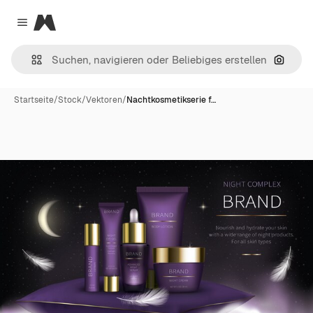
Magnific
Close menu
Nach B
Startseite
/
Stock
/
Vektoren
/
Nachtkosmetikserie f…