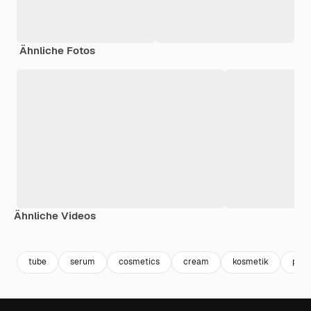
Ähnliche Fotos
Ähnliche Videos
Premium
Premium
Premium
Premium
tube
serum
cosmetics
cream
kosmetik
pack