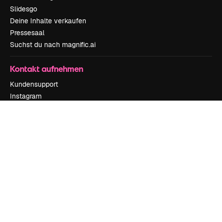
Slidesgo
Deine Inhalte verkaufen
Pressesaal
Suchst du nach magnific.ai
Kontakt aufnehmen
Kundensupport
Instagram
YouTube
LinkedIn
TikTok
Discord
X
Reddit
Copyright © 2010-
2026
Freepik Company S.L.U.
Alle Rechte vorbehalten
.