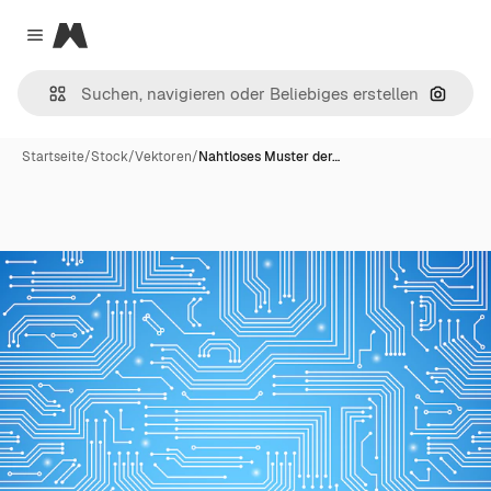
Magnific
Close menu
Nach B
Startseite
/
Stock
/
Vektoren
/
Nahtloses Muster der…