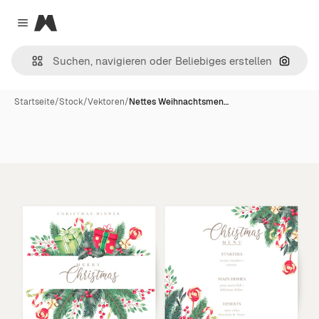
Magnific
Close menu
Nach B
Startseite
/
Stock
/
Vektoren
/
Nettes Weihnachtsmen…