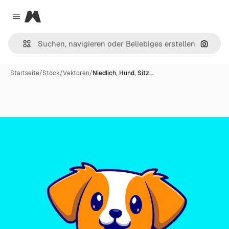
Magnific
Close menu
Nach B
Startseite
/
Stock
/
Vektoren
/
Niedlich, Hund, Sitz…