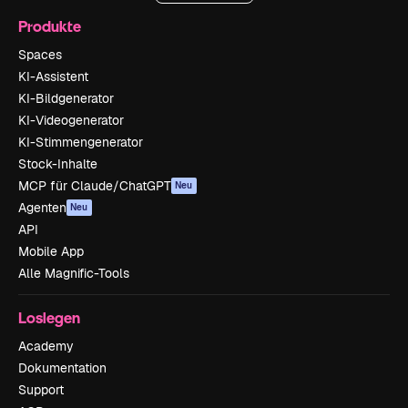
Produkte
Spaces
KI-Assistent
KI-Bildgenerator
KI-Videogenerator
KI-Stimmengenerator
Stock-Inhalte
MCP für Claude/ChatGPT
Neu
Agenten
Neu
API
Mobile App
Alle Magnific-Tools
Loslegen
Academy
Dokumentation
Support