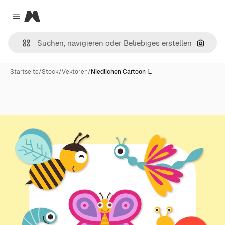
Magnific
Close menu
Nach B
Startseite
/
Stock
/
Vektoren
/
Niedlichen Cartoon I…