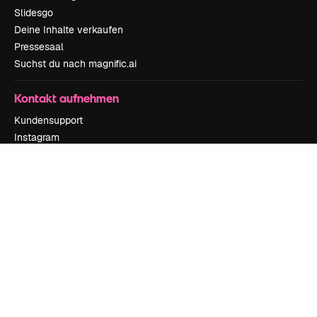
Slidesgo
Deine Inhalte verkaufen
Pressesaal
Suchst du nach magnific.ai
Kontakt aufnehmen
Kundensupport
Instagram
YouTube
LinkedIn
TikTok
Discord
X
Reddit
Copyright © 2010-
2026
Freepik Company S.L.U.
Alle Rechte vorbehalten
.