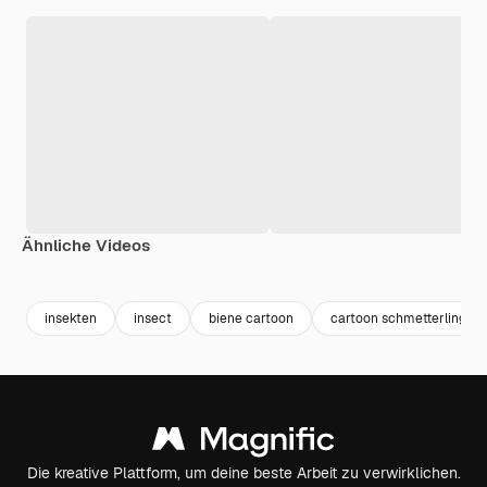
Ähnliche Videos
Premium
Premium
Premium
Premium
insekten
insect
biene cartoon
cartoon schmetterling
Die kreative Plattform, um deine beste Arbeit zu verwirklichen.