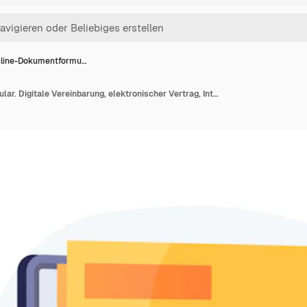
line-Dokumentformu…
Online-Dokumentformular. Digitale Vereinbarung, elektronischer Vertrag, Internet-Fragebogen. Beachten Sie die Aufgabenliste. Stimmzettel, Umfrage flaches Gestaltungselement.