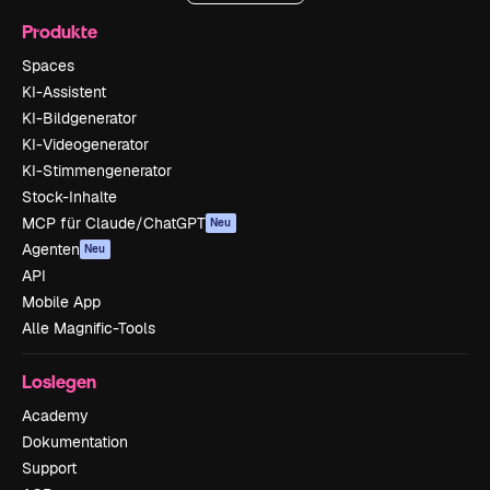
Produkte
Spaces
KI-Assistent
KI-Bildgenerator
KI-Videogenerator
KI-Stimmengenerator
Stock-Inhalte
MCP für Claude/ChatGPT
Neu
Agenten
Neu
API
Mobile App
Alle Magnific-Tools
Loslegen
Academy
Dokumentation
Support