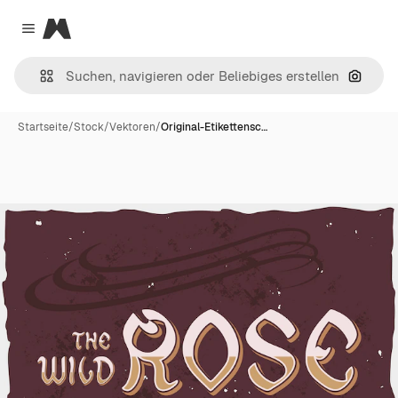
Magnific
Close menu
Nach B
Startseite
/
Stock
/
Vektoren
/
Original-Etikettensc…