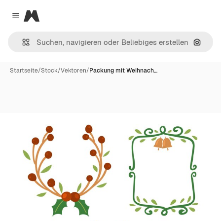
Magnific
Close menu
Nach B
Startseite
/
Stock
/
Vektoren
/
Packung mit Weihnach…