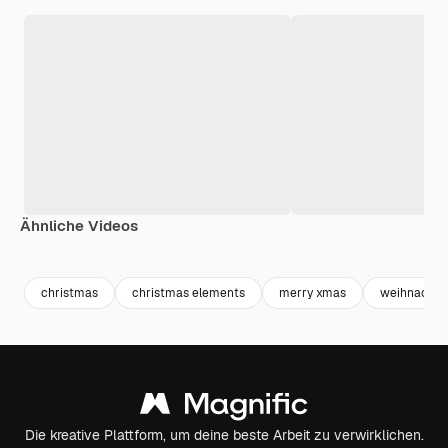
Ähnliche Videos
Premium
Premium
Generiert von KI
Premium
Premium
christmas
christmas elements
merry xmas
weihnachte
Die kreative Plattform, um deine beste Arbeit zu verwirklichen.