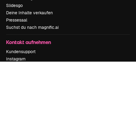
Slidesgo
Deine Inhalte verkaufen
Pressesaal
Suchst du nach magnific.ai
Kontakt aufnehmen
Kundensupport
Instagram
YouTube
LinkedIn
TikTok
Discord
X
Reddit
Copyright © 2010-
2026
Freepik Company S.L.U.
Alle Rechte vorbehalten
.