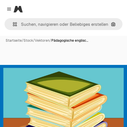
Magnific
Close menu
Nach B
Startseite
/
Stock
/
Vektoren
/
Pädagogische englisc…