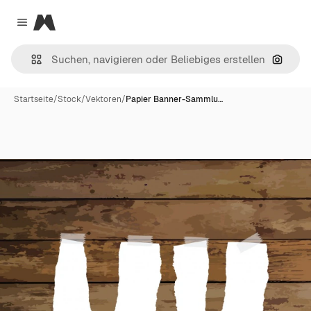
Magnific
Close menu
Nach B
Startseite
/
Stock
/
Vektoren
/
Papier Banner-Sammlu…