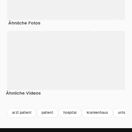
Ähnliche Fotos
Ähnliche Videos
Premium
Premium
Generiert von KI
Premium
Premium
Generiert v
arzt patient
patient
hospital
krankenhaus
untersu