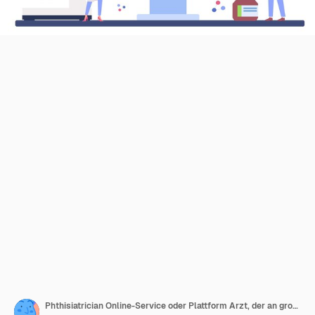
Phthisiatrician Online-Service oder Plattform Arzt, der an großen Lungen steht Tuberkulose-Test und -Behandlung Online-Beratung Flache Vektordarstellung