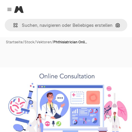
Magnific
Close menu
Nach B
Startseite
/
Stock
/
Vektoren
/
Phthisiatrician Onli…