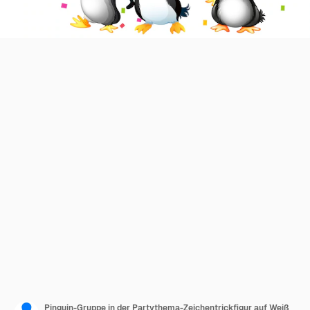
Pinguin-Gruppe in der Partythema-Zeichentrickfigur auf Weiß