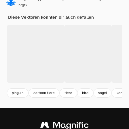
brgfx
Diese Vektoren könnten dir auch gefallen
pinguin
cartoon tiere
tiere
bird
vogel
konfetti