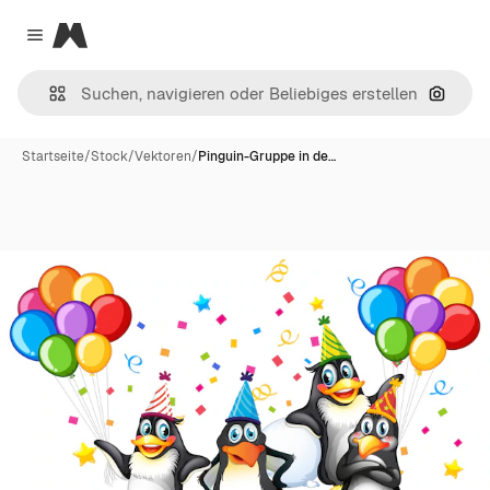
Magnific
Close menu
Nach B
Startseite
/
Stock
/
Vektoren
/
Pinguin-Gruppe in de…