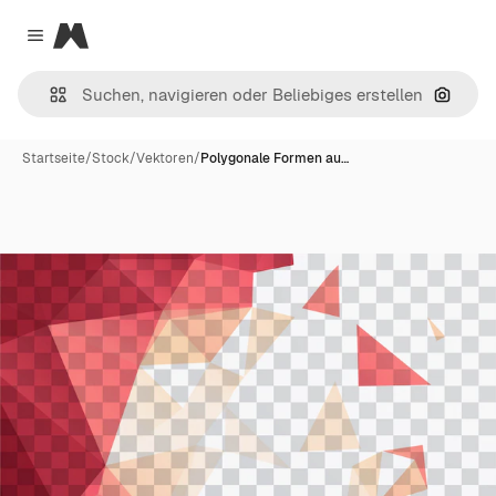
Magnific
Close menu
Nach B
Startseite
/
Stock
/
Vektoren
/
Polygonale Formen au…