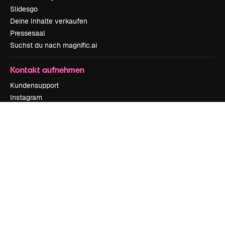
Slidesgo
Deine Inhalte verkaufen
Pressesaal
Suchst du nach magnific.ai
Kontakt aufnehmen
Kundensupport
Instagram
YouTube
LinkedIn
TikTok
Discord
X
Reddit
Copyright © 2010-
2026
Freepik Company S.L.U.
Alle Rechte vorbehalten
.