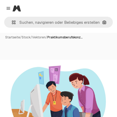
Magnific
Close menu
Nach B
Startseite
/
Stock
/
Vektoren
/
Praktikumsberufskonz…