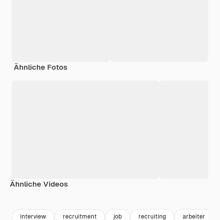
Ähnliche Fotos
Ähnliche Videos
Premium
Premium
Generiert von KI
interview
recruitment
job
recruiting
arbeiter