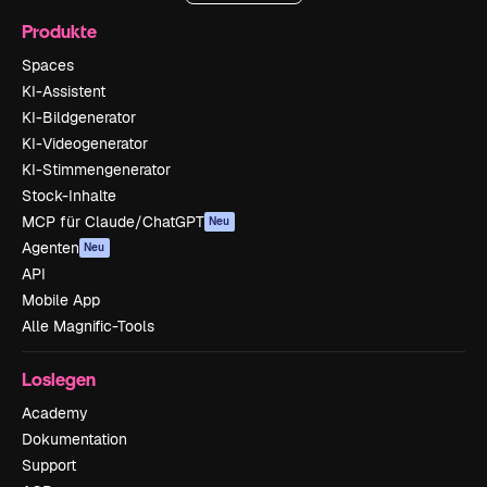
Produkte
Spaces
KI-Assistent
KI-Bildgenerator
KI-Videogenerator
KI-Stimmengenerator
Stock-Inhalte
MCP für Claude/ChatGPT
Neu
Agenten
Neu
API
Mobile App
Alle Magnific-Tools
Loslegen
Academy
Dokumentation
Support