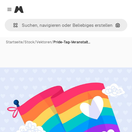
Magnific
Close menu
Nach B
Startseite
/
Stock
/
Vektoren
/
Pride-Tag-Veranstalt…