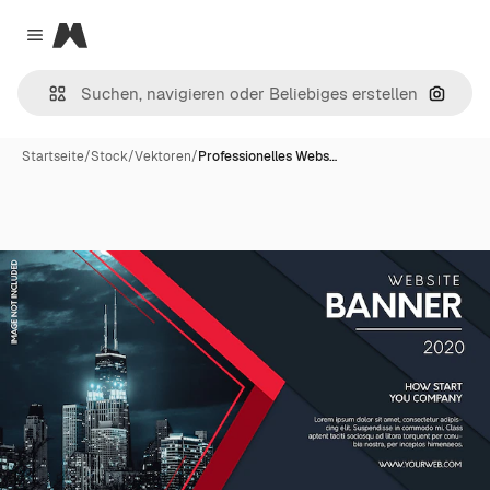
Magnific
Close menu
Nach B
Startseite
/
Stock
/
Vektoren
/
Professionelles Webs…