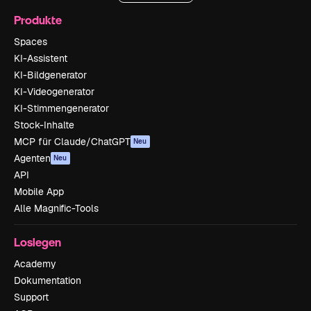
Produkte
Spaces
KI-Assistent
KI-Bildgenerator
KI-Videogenerator
KI-Stimmengenerator
Stock-Inhalte
MCP für Claude/ChatGPT
Neu
Agenten
Neu
API
Mobile App
Alle Magnific-Tools
Loslegen
Academy
Dokumentation
Support