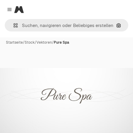
Magnific
Close menu
Nach B
Startseite
/
Stock
/
Vektoren
/
Pure Spa