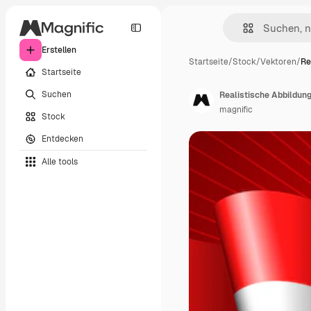
Erstellen
Startseite
/
Stock
/
Vektoren
/
Re
Startseite
Suchen
Realistische Abbildung
magnific
Stock
Entdecken
Alle tools