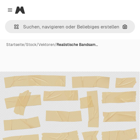
Magnific
Close menu
Nach B
Startseite
/
Stock
/
Vektoren
/
Realistische Bandsam…