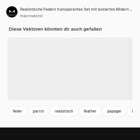
Realistische Federn transparentes Set mit isolierten Bildern von flauschigen Vogelfedern rein und glänzend mit Textvektorillustration
macrovector
Diese Vektoren könnten dir auch gefallen
feder
parrot
realistisch
feather
papagei
bird