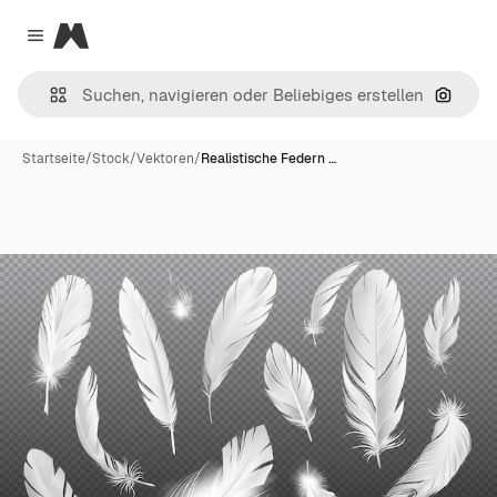
Magnific
Close menu
Nach B
Startseite
/
Stock
/
Vektoren
/
Realistische Federn …