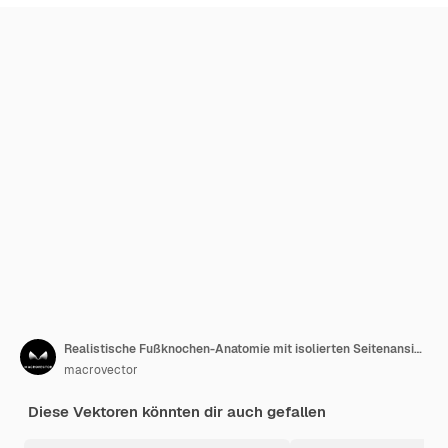
Realistische Fußknochen-Anatomie mit isolierten Seitenansichten des menschlichen Schrittskeletts auf leerer Hintergrundvektorillustration
macrovector
Diese Vektoren könnten dir auch gefallen