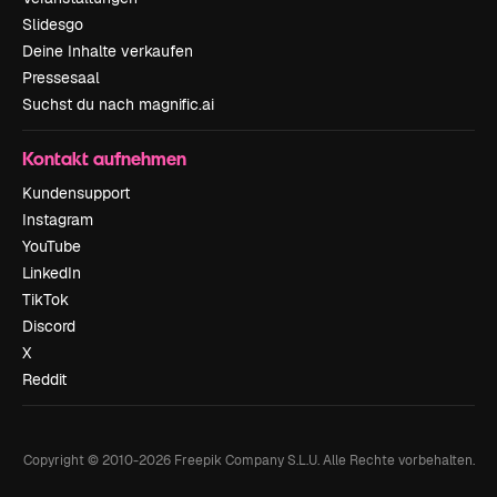
Slidesgo
Deine Inhalte verkaufen
Pressesaal
Suchst du nach magnific.ai
Kontakt aufnehmen
Kundensupport
Instagram
YouTube
LinkedIn
TikTok
Discord
X
Reddit
Copyright © 2010-
2026
Freepik Company S.L.U.
Alle Rechte vorbehalten
.