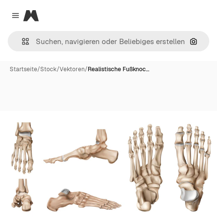
Magnific
Close menu
Nach B
Startseite
/
Stock
/
Vektoren
/
Realistische Fußknoc…