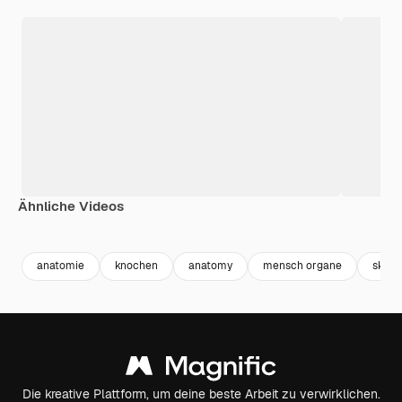
Ähnliche Videos
Premium
Premium
Generiert von KI
Premium
Premium
anatomie
knochen
anatomy
mensch organe
skelet
Die kreative Plattform, um deine beste Arbeit zu verwirklichen.