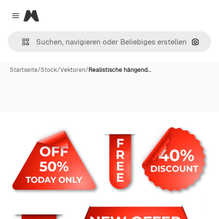
Magnific
Close menu
Nach B
Startseite
/
Stock
/
Vektoren
/
Realistische hängend…