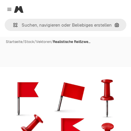
Magnific
Close menu
Nach B
Startseite
/
Stock
/
Vektoren
/
Realistische Reißzwe…