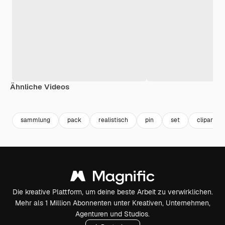
Ähnliche Videos
Premium
Premium
Generiert von KI
Premium
Premium
sammlung
pack
realistisch
pin
set
clipart
Die kreative Plattform, um deine beste Arbeit zu verwirklichen.
Mehr als 1 Million Abonnenten unter Kreativen, Unternehmen,
Agenturen und Studios.