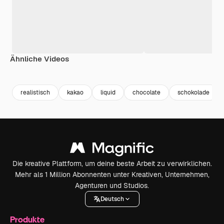
Ähnliche Videos
Premium
Premium
Generiert von KI
Premium
Premium
realistisch
kakao
liquid
chocolate
schokolade
Die kreative Plattform, um deine beste Arbeit zu verwirklichen.
Mehr als 1 Million Abonnenten unter Kreativen, Unternehmen,
Agenturen und Studios.
Deutsch
Produkte