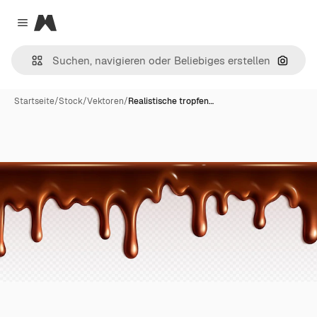
Magnific
Close menu
Nach B
Startseite
/
Stock
/
Vektoren
/
Realistische tropfen…