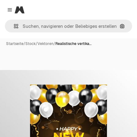
Magnific
Close menu
Nach B
Startseite
/
Stock
/
Vektoren
/
Realistische vertika…